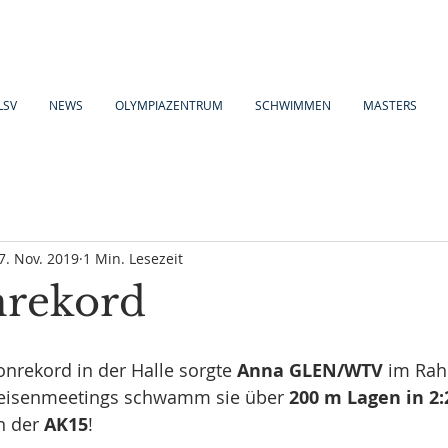
LSV
NEWS
OLYMPIAZENTRUM
SCHWIMMEN
MASTERS
7. Nov. 2019
1 Min. Lesezeit
onrekord
onrekord in der Halle sorgte 
Anna GLEN/WTV
 im Ra
feisenmeetings schwamm sie über 
200 m Lagen in 2:
n der 
AK15
!