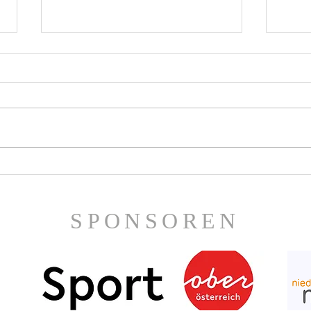
Joh
Hohe Auszeichnung für
Martin Espernberger
SPONSOREN