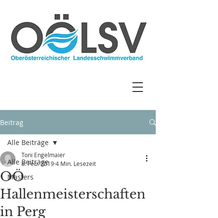
Beitrag
Alle Beiträge
Toni Engelmaier
Alle Beiträge
8. Feb. 2019
4 Min. Lesezeit
OÖ
Masters
Hallenmeisterschaften
in Perg