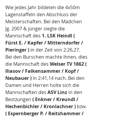
Wie jedes Jahr bildeten die 4x50m 
Lagenstaffeln den Abschluss der 
Meisterschaften. Bei den Mädchen 
Jg. 2007 & jünger siegte die 
Mannschaft des 
1. LSK Heindl ( 
Fürst E. / Kapfer / Mitterndorfer / 
Pieringer )
 in der Zeit von 2:26,27. 
Bei den Burschen machte ihnen, dies 
die Mannschaft des 
Welser TV 1862 ( 
Iliasov / Falkensammer / Kopf / 
Neubauer ) 
in 2:41,14 nach. Bei den 
Damen und Herren holte sich die 
Mannschaften des 
ASV Linz 
in den 
Bestzungen 
( Enkner / Kreundl / 
Hechenbichler / Kronlachner )
 bzw. 
( Espernberger P. / Reitshammer / 
Espernberger M. / Knabl ) 
die Titel 
in 1:59,35 bzw. 1:43,22.