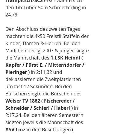
Trampitsch/SCS 
erschwamm sich 
den Titel über 50m Schmetterling in 
24,79. 
Den Abschluss des zweiten Tages 
machten die 4x50 Freistil Staffeln der 
Kinder, Damen & Herren. Bei den 
Mädchen der Jg. 2007 & jünger siegte 
die Mannschaft des 
1.LSK Heindl ( 
Kapfer / Fürst E. / Mitterndorfer / 
Pieringer )
 in 2:11,32 und 
deklassierten die Zweitplatzierten 
um fast 12 Sekunden. Bei den 
Burschen siegte die Burschen des 
Welser TV 1862 ( Fischereder / 
Schneider / Schierl / Haberl )
 in 
2:17,24. Bei den älteren Semestern 
siegten jeweils die Mannschaft des 
ASV Linz
 in den Besetzungen 
( 