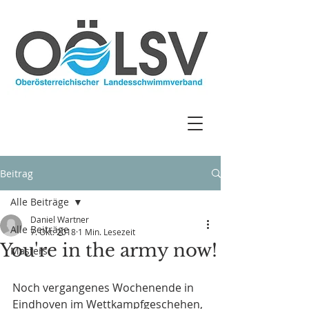
Beitrag
Alle Beiträge
Daniel Wartner
Alle Beiträge
7. Okt. 2018
1 Min. Lesezeit
You're in the army now!
Masters
Noch vergangenes Wochenende in 
Eindhoven im Wettkampfgeschehen, 