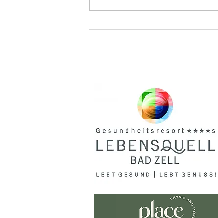
Landessportehrenzeichen
in Bronze