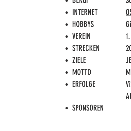
BERUF
S
INTERNET
O
HOBBYS
Gi
VEREIN
1.
STRECKEN
20
ZIELE
J
MOTTO
M
ERFOLGE
V
A
SPONSOREN