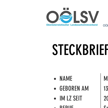
OÖ
STECKBRIE
NAME
M
GEBOREN
AM
1
IM LZ SEIT
2