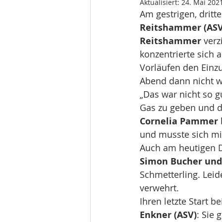
Aktualisiert:
24. Mai 202
Am gestrigen, dritt
Reitshammer (ASV
Reitshammer
 ver
konzentrierte sich 
Vorläufen den Einzu
Abend dann nicht wi
„Das war nicht so g
Gas zu geben und da
Cornelia Pammer
und musste sich mit
Auch am heutigen D
Simon Bucher und 
Schmetterling. Leide
verwehrt. 
Ihren letzte Start 
Enkner (ASV)
: Sie 