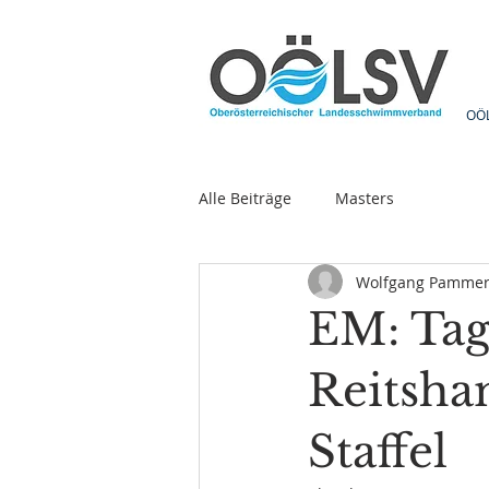
OÖ
Alle Beiträge
Masters
Wolfgang Pamme
EM: Tag 
Reitsha
Staffel