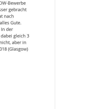
m OW-Bewerbe 
sser gebracht 
at nach 
alles Gute.
: In der 
dabei gleich 3 
icht, aber in 
2018 (Glasgow) 