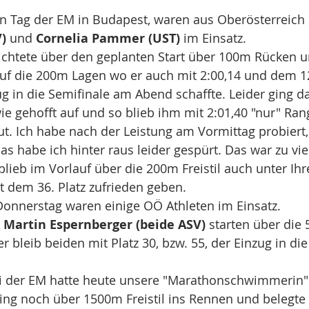
1
en Tag der EM in Budapest, waren aus Oberösterreich 
)
 und
 Cornelia Pammer (UST) 
im Einsatz.
zichtete über den geplanten Start über 100m Rücken u
auf die 200m Lagen wo er auch mit 2:00,14 und dem 12
g in die Semifinale am Abend schaffte. Leider ging 
e gehofft auf und so blieb ihm mit 2:01,40 "nur" Rang 
ut. Ich habe nach der Leistung am Vormittag probiert
s habe ich hinter raus leider gespürt. Das war zu viel
 blieb im Vorlauf über die 200m Freistil auch unter Ih
 dem 36. Platz zufrieden geben.
onnerstag waren einige OÖ Athleten im Einsatz.
Martin Espernberger (beide ASV) 
starten über die
r bleib beiden mit Platz 30, bzw. 55, der Einzug in di
bei der EM hatte heute unsere "Marathonschwimmerin"
ging noch über 1500m Freistil ins Rennen und belegte 