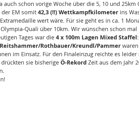
e ja auch schon vorige Woche über die 5, 10 und 25k
ei der EM somit 
42,3 (!!) Wettkampfkilometer
 ins Wa
 Extramedaille wert wäre. Für sie geht es in ca. 1 Mon
en Olympia-Quali über 10km. Wir wünschen schon mal 
eutigen Tages war die
 4 x 100m Lagen Mixed Staffel
Reitshammer/Rothbauer/Kreundl/Pammer
 waren 
en im Einsatz. Für den Finaleinzug reichte es leider n
 drückten sie bisherige 
Ö-Rekord
 Zeit aus dem Jahr 
n. 
on!