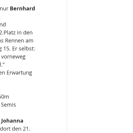
nur 
Bernhard 
nd 
.Platz in den 
das Rennen am 
15. Er selbst: 
, vorneweg 
.“
ren Erwartung 
 50m 
e Semis 
 
Johanna 
dort den 21. 