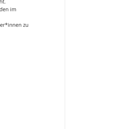
t. 
nden im 
er*innen zu 