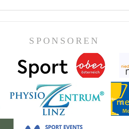
Joh
Hohe Auszeichnung für
Martin Espernberger
SPONSOREN