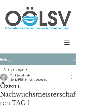
Beitrag
Alle Beiträge
Toni Engelmaier
Alle Beiträge
20. Juli 2018
1 Min. Lesezeit
Österr.
Masters
Nachwuchsmeisterschaf
ten TAG 1