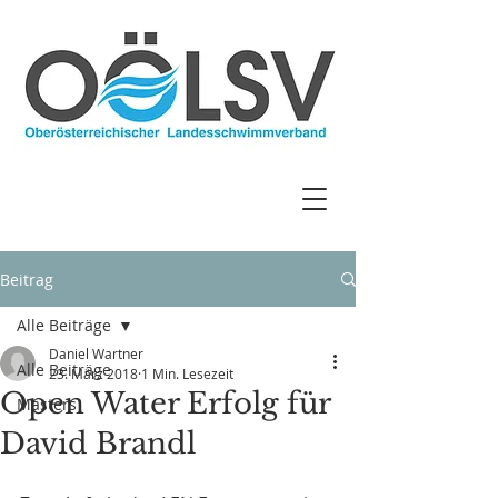
Beitrag
Alle Beiträge
Daniel Wartner
Alle Beiträge
23. März 2018
1 Min. Lesezeit
Open Water Erfolg für
Masters
David Brandl