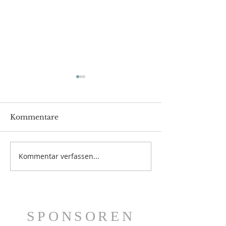
Kommentare
Kommentar verfassen...
Hohe Auszeichnung
Johann Hebel
für Martin
verstorben
Espernberger
SPONSOREN