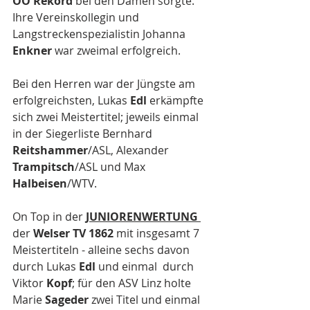
OÖ Rekord
 bei den Damen sorgte. 
Ihre Vereinskollegin und 
Langstreckenspezialistin Johanna 
Enkner 
war zweimal erfolgreich.
Bei den Herren war der Jüngste am 
erfolgreichsten, Lukas 
Edl 
erkämpfte 
sich zwei Meistertitel; jeweils einmal 
in der Siegerliste Bernhard 
Reitshammer
/ASL, Alexander 
Trampitsch
/ASL und Max 
Halbeisen
/WTV.
On Top in der 
JUNIORENWERTUNG
der 
Welser TV 1862
 mit insgesamt 7 
Meistertiteln - alleine sechs davon 
durch Lukas 
Edl
 und einmal  durch 
Viktor 
Kopf
; für den ASV Linz holte 
Marie 
Sageder 
zwei Titel und einmal 