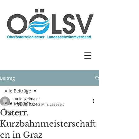
Beitrag
Alle Beiträge
toniengelmaier
Alle Beiträge
11. Dez. 2024
3 Min. Lesezeit
Österr.
Masters
Kurzbahnmeisterschaft
en in Graz