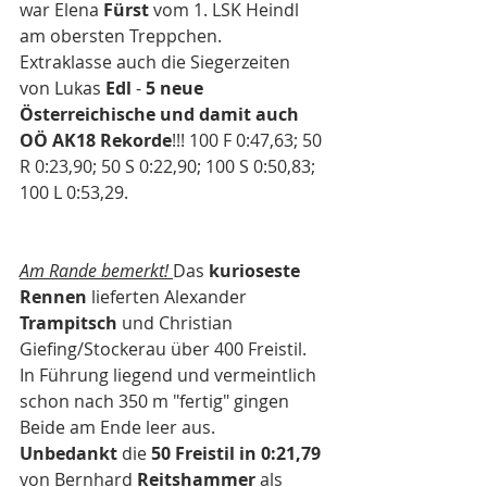
war Elena 
Fürst 
vom 1. LSK Heindl 
am obersten Treppchen. 
Extraklasse auch die Siegerzeiten 
von Lukas 
Edl 
- 
5 neue 
Österreichische und damit auch 
OÖ AK18 Rekorde
!!! 100 F 0:47,63; 50 
R 0:23,90; 50 S 0:22,90; 100 S 0:50,83; 
100 L 0:53,29.
Am Rande bemerkt! 
Das 
kurioseste 
Rennen
 lieferten Alexander 
Trampitsch 
und Christian 
Giefing/Stockerau über 400 Freistil. 
In Führung liegend und vermeintlich 
schon nach 350 m "fertig" gingen 
Beide am Ende leer aus.
Unbedankt 
die 
50 Freistil in 0:21,79
von Bernhard 
Reitshammer 
als 