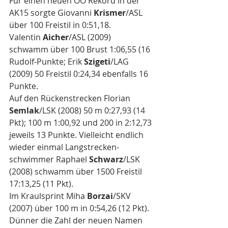
Für einen neuen OÖ Rekord in der 
AK15 sorgte Giovanni 
Krismer
/ASL 
über 100 Freistil in 0:51,18.
Valentin 
Aicher
/ASL (2009) 
schwamm über 100 Brust 1:06,55 (16 
Rudolf-Punkte; Erik 
Szigeti
/LAG 
(2009) 50 Freistil 0:24,34 ebenfalls 16 
Punkte. 
Auf den Rückenstrecken Florian 
Semlak
/LSK (2008) 50 m 0:27,93 (14 
Pkt); 100 m 1:00,92 und 200 in 2:12,73 
jeweils 13 Punkte. Vielleicht endlich 
wieder einmal Langstrecken-
schwimmer Raphael 
Schwarz
/LSK 
(2008) schwamm über 1500 Freistil 
17:13,25 (11 Pkt).
Im Kraulsprint Miha 
Borzai
/SKV 
(2007) über 100 m in 0:54,26 (12 Pkt).
Dünner die Zahl der neuen Namen 