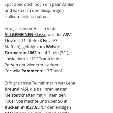
Spät aber doch noch ein paar Zahlen 
und Fakten zu den diesjährigen 
Hallenmeisterschaften.
Erfolgreichster Verein in der 
ALLGEMEINEN 
Klasse
 war der 
ASV 
Linz
 mit 11 Titeln (8 Einzel/3 
Staffeln), gefolgt vom 
Welser 
Turnverein 1862
 mit 4 Titeln (3/1), 
sowie dem 1. USC Traun in der 
Person der wiedererstarkten 
Cornelia 
Pammer
 mit 3 Titeln! 
Erfolgreichste Teilnehmerin war Lena 
Kreundl
/ASL
die bei ihren letzten 
Meisterschaften mit 
4 Titeln
 den 
100er voll machte und über 
50 m 
Rücken in 0:27,85
 für den einzigen 